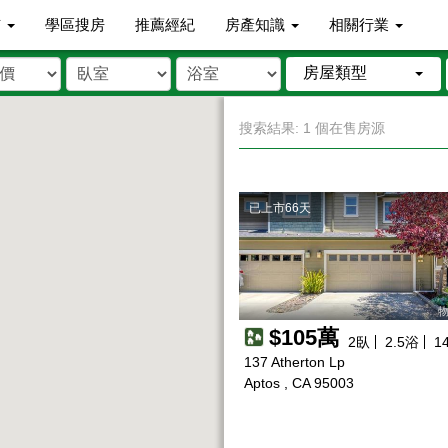
市
學區搜房
推薦經紀
房產知識
相關行業
房屋類型
搜索結果: 1 個在售房源
已上市66天
物
$105萬
2
臥
2.5
浴
1
137 Atherton Lp
Aptos , CA 95003