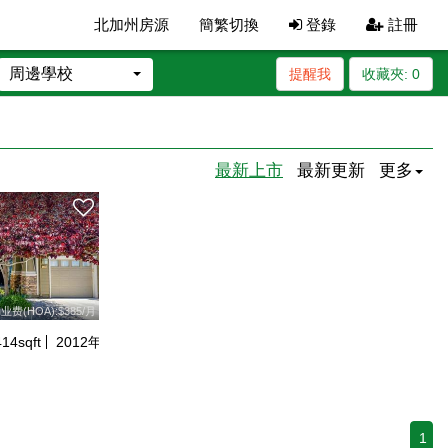
北加州房源
簡繁切換
登錄
註冊
周邊學校
提醒我
收藏夾:
0
最新上市
最新更新
更多
业费(HOA):$385/月
414
sqft
2012
年建
1