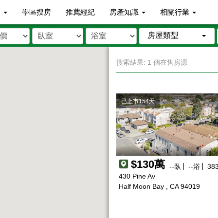
市
學區搜房
推薦經紀
房產知識
相關行業
房屋類型
搜索結果: 1 個在售房源
已上市154天
$130萬
--
臥
--
浴
38
430 Pine Av
Half Moon Bay , CA 94019