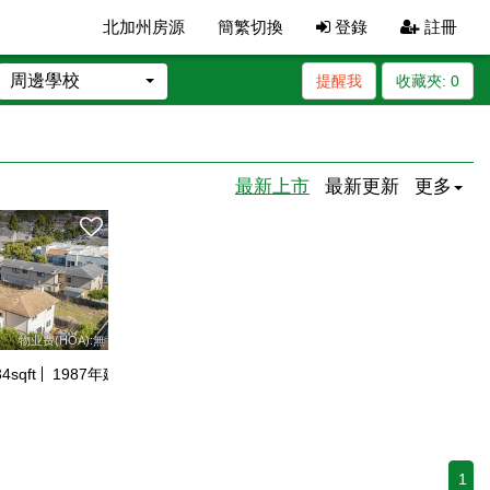
北加州房源
簡繁切換
登錄
註冊
周邊學校
提醒我
收藏夾:
0
最新上市
最新更新
更多
物业费(HOA):無
34
sqft
1987
年建
1