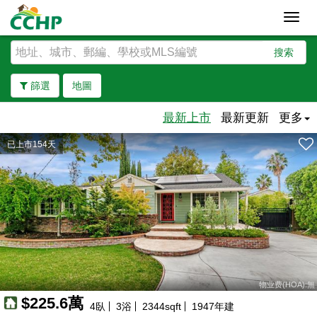
Toggl
navig
搜索
篩選
地圖
最新上市
最新更新
更多
已上市154天
去除邊界
物业费(HOA):無
$225.6萬
4
臥
3
浴
2344
sqft
1947
年建