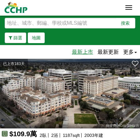
Toggl
navig
搜索
篩選
地圖
最新上市
最新更新
更多
已上市183天
去除邊界
物业费(HOA):$849/月
$109.9萬
2
臥
2
浴
1187
sqft
2003
年建