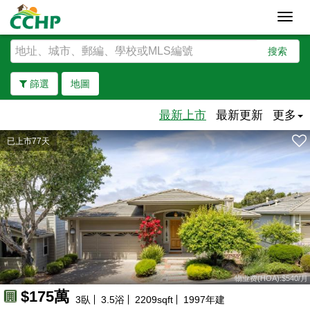
Toggl
navig
搜索
篩選
地圖
最新上市
最新更新
更多
已上市77天
去除邊界
物业费(HOA):$540/月
$175萬
3
臥
3.5
浴
2209
sqft
1997
年建