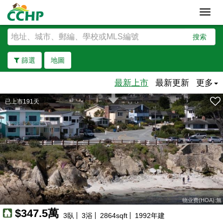
Toggl
navig
搜索
篩選
地圖
最新上市
最新更新
更多
已上市191天
去除邊界
物业费(HOA):無
$347.5萬
3
臥
3
浴
2864
sqft
1992
年建