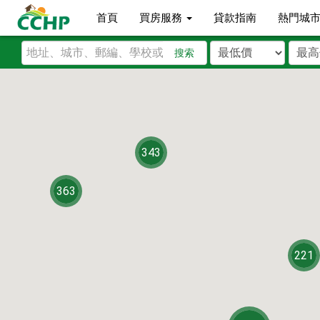
首頁
買房服務
貸款指南
熱門城
搜索
343
363
221