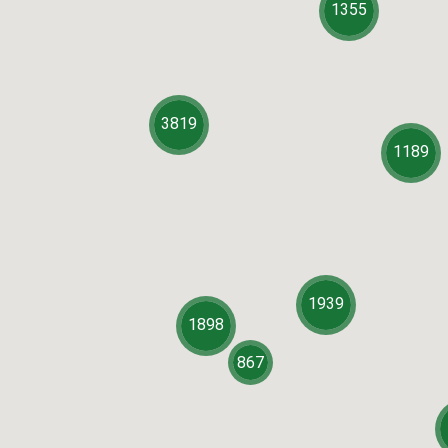
1355
3819
1189
1939
1898
867