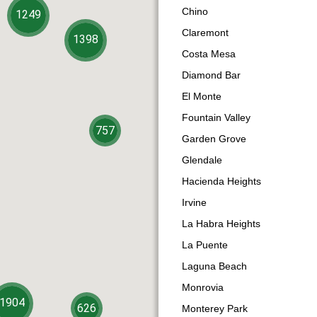
Chino
1249
Claremont
1398
Costa Mesa
Diamond Bar
El Monte
Fountain Valley
757
Garden Grove
Glendale
Hacienda Heights
Irvine
La Habra Heights
La Puente
Laguna Beach
Monrovia
1904
626
Monterey Park