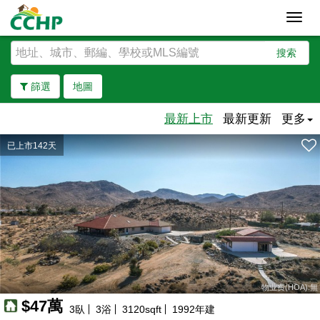
Toggl
navig
搜索
篩選
地圖
最新上市
最新更新
更多
已上市142天
去除邊界
物业费(HOA):無
$47萬
3
臥
3
浴
3120
sqft
1992
年建