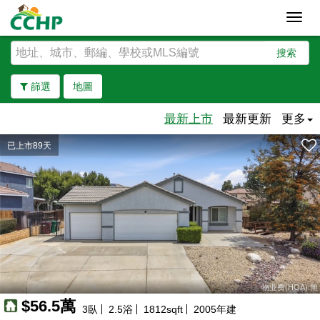
Toggl
navig
搜索
篩選
地圖
最新上市
最新更新
更多
已上市89天
去除邊界
物业费(HOA):無
$56.5萬
3
臥
2.5
浴
1812
sqft
2005
年建