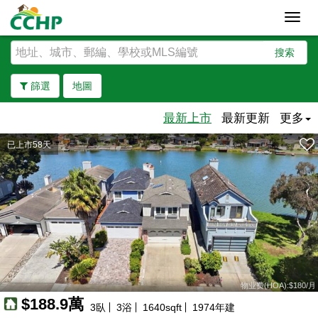
Toggl
navig
搜索
篩選
地圖
最新上市
最新更新
更多
已上市58天
去除邊界
物业费(HOA):$180/月
$188.9萬
3
臥
3
浴
1640
sqft
1974
年建