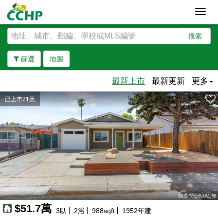
Toggl
navig
搜索
篩選
地圖
最新上市
最新更新
更多
已上市71天
去除邊界
物业费(HOA):無
$51.7萬
3
臥
2
浴
988
sqft
1952
年建