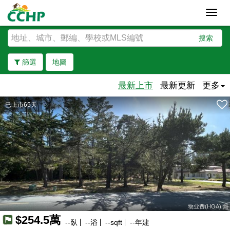
Toggl
navig
搜索
篩選
地圖
最新上市
最新更新
更多
已上市65天
去除邊界
物业费(HOA):無
$254.5萬
--
臥
--
浴
--
sqft
--
年建