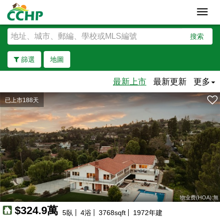
Toggl
navig
搜索
篩選
地圖
最新上市
最新更新
更多
已上市188天
去除邊界
物业费(HOA):無
$324.9萬
5
臥
4
浴
3768
sqft
1972
年建