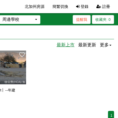
北加州房源
簡繁切換
登錄
註冊
周邊學校
提醒我
收藏夾:
0
最新上市
最新更新
更多
物业费(HOA):無
t
--
年建
1