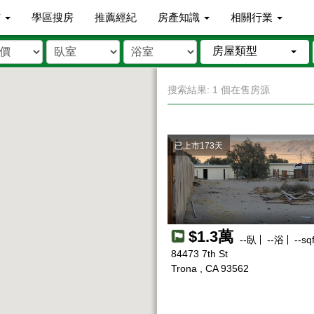
市
學區搜房
推薦經紀
房產知識
相關行業
房屋類型
搜索結果: 1 個在售房源
已上市173天
$1.3萬
--
臥
--
浴
--
sqf
84473 7th St
Trona , CA 93562