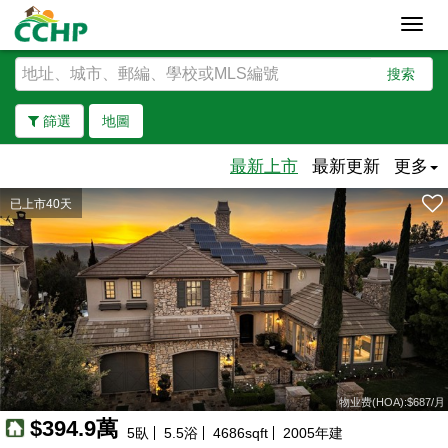
Toggl
navig
搜索
篩選
地圖
最新上市
最新更新
更多
已上市40天
去除邊界
物业费(HOA):$687/月
$394.9萬
5
臥
5.5
浴
4686
sqft
2005
年建