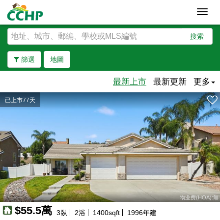
Toggl
navig
搜索
篩選
地圖
最新上市
最新更新
更多
已上市77天
去除邊界
物业费(HOA):無
$55.5萬
3
臥
2
浴
1400
sqft
1996
年建