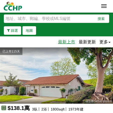
Toggl
navig
搜索
篩選
地圖
最新上市
最新更新
更多
已上市115天
去除邊界
物业费(HOA):$910/月
$138.1萬
3
臥
2
浴
1800
sqft
1973
年建