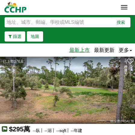
Toggl
navig
搜索
篩選
地圖
最新上市
最新更新
更多
已上市376天
去除邊界
物业费(HOA):無
$295萬
--
臥
--
浴
--
sqft
--
年建