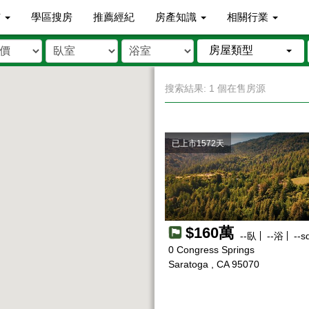
市
學區搜房
推薦經紀
房產知識
相關行業
房屋類型
搜索結果: 1 個在售房源
已上市1572天
$160萬
--
臥
--
浴
--
sq
0 Congress Springs
Saratoga , CA 95070