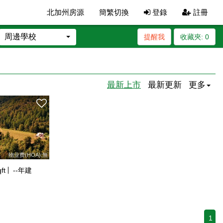
北加州房源
簡繁切換
登錄
註冊
周邊學校
提醒我
收藏夾:
0
最新上市
最新更新
更多
物业费(HOA):無
ft
--
年建
1