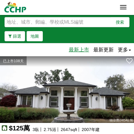
Toggl
navig
搜索
篩選
地圖
最新上市
最新更新
更多
已上市108天
去除邊界
物业费(HOA):無
$125萬
3
臥
2.75
浴
2647
sqft
2007
年建