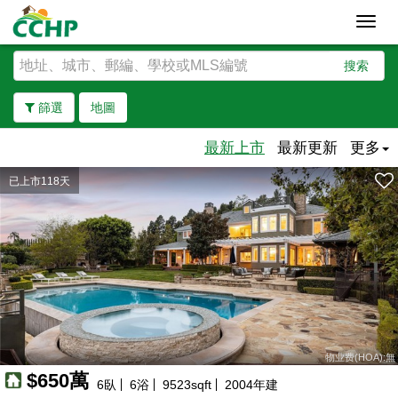
Toggl
navig
搜索
篩選
地圖
最新上市
最新更新
更多
已上市118天
去除邊界
物业费(HOA):無
$650萬
6
臥
6
浴
9523
sqft
2004
年建