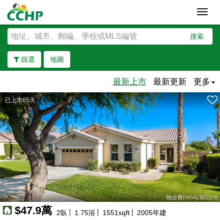
Toggl
navig
搜索
篩選
地圖
最新上市
最新更新
更多
已上市65天
去除邊界
物业费(HOA):$622/月
$47.9萬
2
臥
1.75
浴
1551
sqft
2005
年建