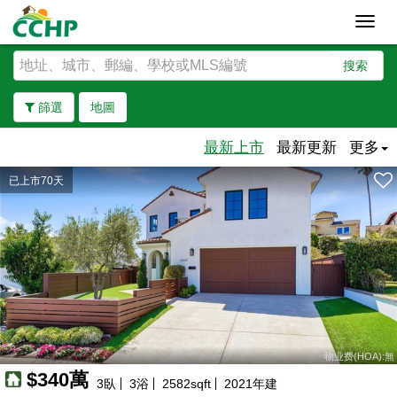
Toggl
navig
搜索
篩選
地圖
最新上市
最新更新
更多
已上市70天
去除邊界
物业费(HOA):無
$340萬
3
臥
3
浴
2582
sqft
2021
年建