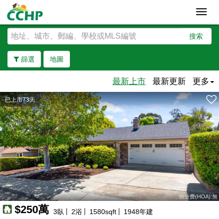
Toggl
navig
搜索
篩選
地圖
最新上市
最新更新
更多
已上市73天
去除邊界
物业费(HOA):無
$250萬
3
臥
2
浴
1580
sqft
1948
年建