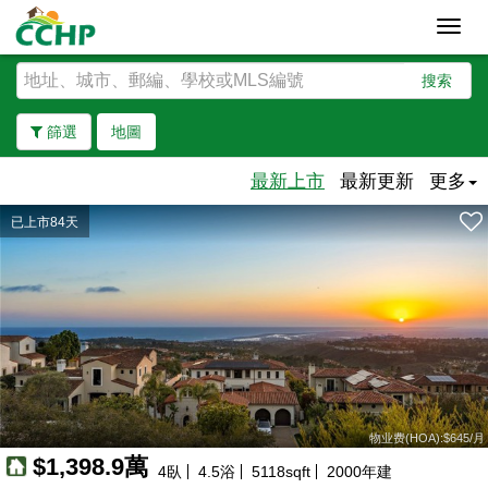
Toggl
navig
搜索
篩選
地圖
最新上市
最新更新
更多
已上市84天
去除邊界
物业费(HOA):$645/月
$1,398.9萬
4
臥
4.5
浴
5118
sqft
2000
年建