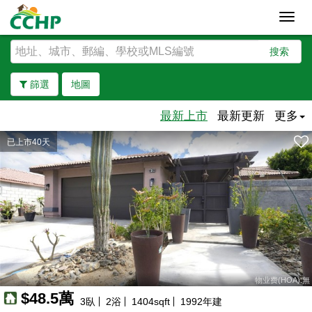
Toggl
navig
搜索
篩選
地圖
最新上市
最新更新
更多
已上市40天
去除邊界
物业费(HOA):無
$48.5萬
3
臥
2
浴
1404
sqft
1992
年建