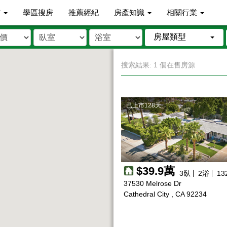
市
學區搜房
推薦經紀
房產知識
相關行業
房屋類型
搜索結果: 1 個在售房源
已上市128天
$39.9萬
3
臥
2
浴
13
37530 Melrose Dr
Cathedral City , CA 92234