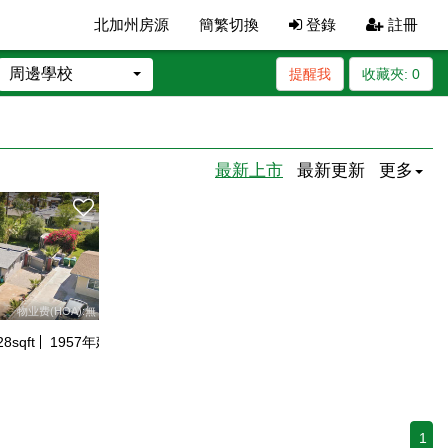
北加州房源
簡繁切換
登錄
註冊
周邊學校
提醒我
收藏夾:
0
最新上市
最新更新
更多
物业费(HOA):無
28
sqft
1957
年建
1