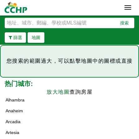
Toggl
navig
搜索
篩選
地圖
您搜索的範圍過大，可以點擊地圖中的圖標或直接
223
热门城市:
放大地圖
查詢房屋
Alhambra
438
143
278
Anaheim
Arcadia
777
1201
Artesia