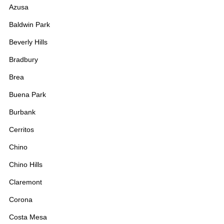
710
Azusa
633
Baldwin Park
Beverly Hills
Bradbury
1035
Brea
319
728
1147
Buena Park
Burbank
Cerritos
Chino
262
Chino Hills
1075
Claremont
1027
Corona
915
Costa Mesa