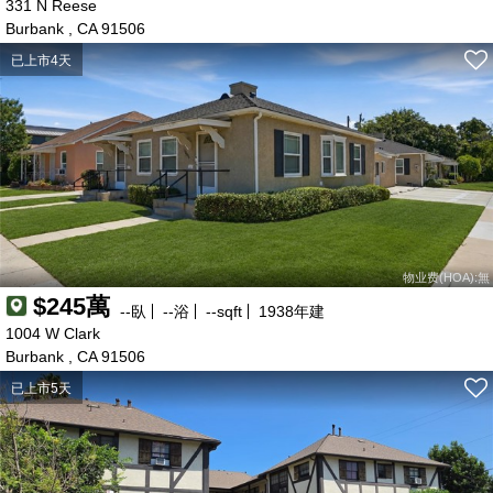
118萬
148萬
160萬
331 N Reese
25萬
168萬
60萬
245萬
118萬
Burbank , CA 91506
125萬
240萬
130萬
140萬
4萬
200萬
540萬
558萬
390萬
323萬
1121萬
160萬
167萬
510萬
已上市4天
130萬
97萬
158萬
129萬
150萬
300萬
148萬
110萬
150萬
59萬
57萬
230萬
170萬
450萬
104萬
210萬
150萬
150萬
140萬
123萬
785萬
129萬
120萬
198萬
165萬
219萬
189萬
140萬
140萬
150萬
154萬
340萬
200萬
96萬
118萬
74萬
84萬
87萬
188萬
73萬
580萬
物业费(HOA):無
$245萬
--
臥
--
浴
--
sqft
1938
年建
1004 W Clark
Burbank , CA 91506
已上市5天