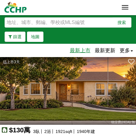
Toggl
navig
搜索
篩選
地圖
最新上市
最新更新
更多
已上市3天
去除邊界
35萬
物业费(HOA):無
169萬
$130萬
3
臥
2
浴
1921
sqft
1940
年建
190萬