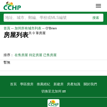
Toggl
navig
搜索
首頁
--
加州所有城市列表
--
O'Brien
共
0
筆房屋
房屋列表
排序：
在售房屋
待定房屋
已售房屋
暫無
首頁
學區搜房
推薦經紀
新建房
房產知識
關於我們
切換至北加州