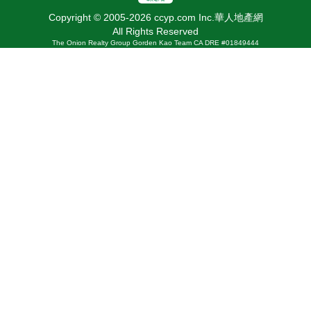
Copyright © 2005-2026 ccyp.com Inc.華人地產網
All Rights Reserved
The Onion Realty Group Gorden Kao Team CA DRE #01849444