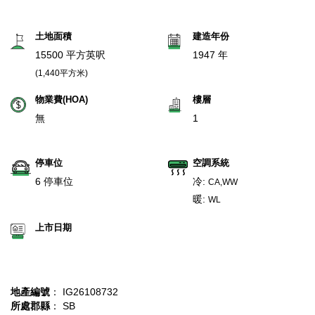
土地面積
建造年份
15500 平方英呎
1947 年
(1,440平方米)
物業費(HOA)
樓層
無
1
停車位
空調系統
6 停車位
冷:
CA,WW
暖:
WL
上市日期
地產編號
： IG26108732
所處郡縣
： SB