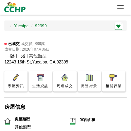
Toggl
navig
Yucaipa
92399
已成交
成交價: $86萬
成交日期: 2026年07月06日
--卧 | --浴 | 其他類型
12243 16th St,Yucaipa, CA 92399
學區資訊
生活資訊
周邊成交
周邊街景
相關行業
房屋信息
房屋類型
室內面積
其他類型