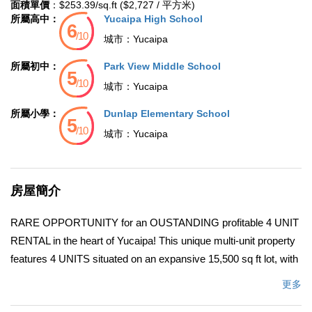
面積單價
：$253.39/sq.ft ($2,727 / 平方米)
所屬高中：
Yucaipa High School
城市：
Yucaipa
所屬初中：
Park View Middle School
城市：
Yucaipa
所屬小學：
Dunlap Elementary School
城市：
Yucaipa
房屋簡介
RARE OPPORTUNITY for an OUSTANDING profitable 4 UNIT
RENTAL in the heart of Yucaipa! This unique multi-unit property
features 4 UNITS situated on an expansive 15,500 sq ft lot, with
each unit offering 2 bedrooms and 1 full bathroom , kitchen ,
更多
living room AND each unit has its own washer dryer hookups