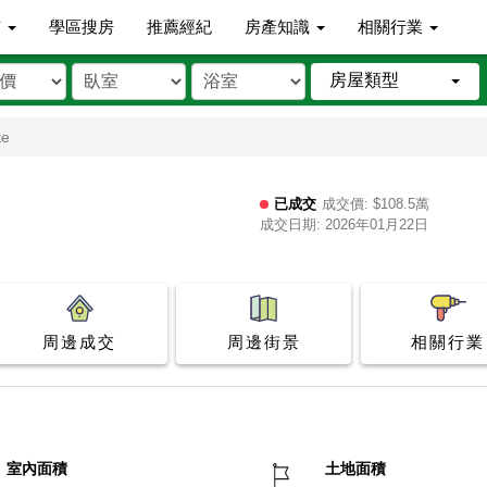
市
學區搜房
推薦經紀
房產知識
相關行業
房屋類型
te
已成交
成交價: $108.5萬
成交日期: 2026年01月22日
周邊成交
周邊街景
相關行業
室內面積
土地面積