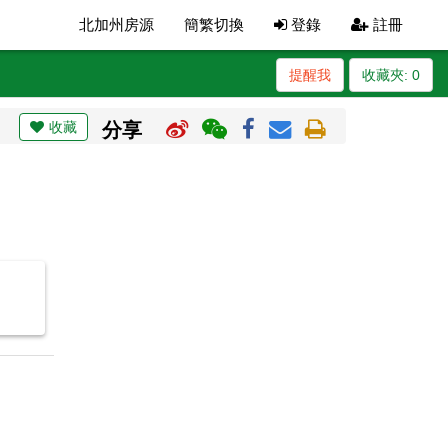
北加州房源
簡繁切換
登錄
註冊
提醒我
收藏夾:
0
收藏
分享