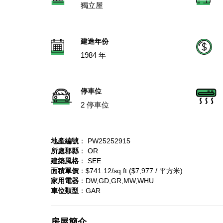
獨立屋
建造年份
1984 年
停車位
2 停車位
地產編號
： PW25252915
所處郡縣
： OR
建築風格
： SEE
面積單價
：$741.12/sq.ft ($7,977 / 平方米)
家用電器
：DW,GD,GR,MW,WHU
車位類型
：GAR
房屋簡介