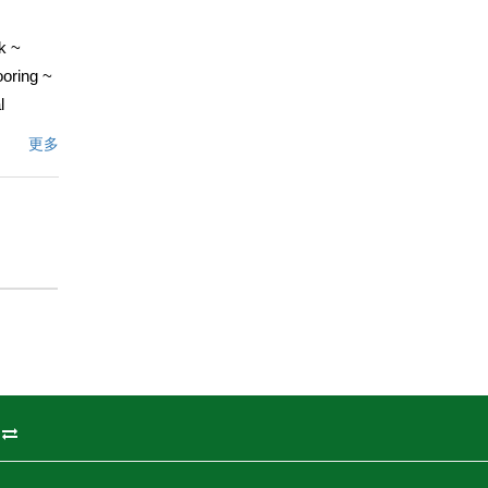
k ~
ooring ~
l
 ~
更多
ite
th
文描述
州