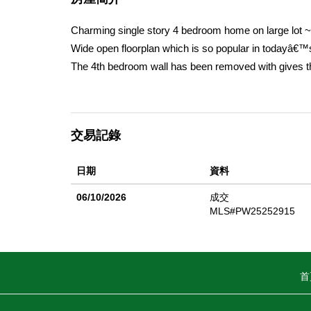
Charming single story 4 bedroom home on large lot ~ 
Wide open floorplan which is so popular in todayâ€™s i
The 4th bedroom wall has been removed with gives thi
bedrooms are ample in size and share a hall bathroom
Primary bedroom has vaulted ceilings and a private b
counters, gas range and stainless appliances ~ Formal
交易記錄
vaulted ceilings and a fireplace ~ Nice sized private 
日期
資料
06/10/2026
成交
MLS#PW25252915
首