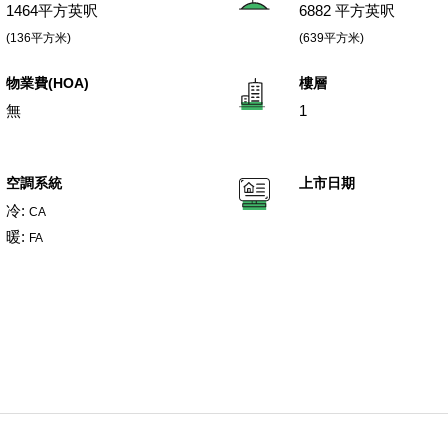
1464平方英呎
6882 平方英呎
(136平方米)
(639平方米)
物業費(HOA)
樓層
無
1
空調系統
上市日期
冷:
CA
暖:
FA