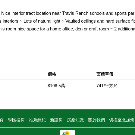
Nice interior tract location near Travis Ranch schools and sports par
nteriors ~ Lots of natural light ~ Vaulted ceilings and hard surface fl
s room nice space for a home office, den or craft room ~ 2 additiona
 ~ One of the bedrooms has a sliding door that opens to a side patio
athroom with dual sinks and a walk in shower ~ Kitchen features gran
 dining room with sliding doors to rear patio ~ Formal living room wi
lot with covered patio and lush landscaping!
中
價格
面積單價
$108.5萬
741/平方尺
頁
學區搜房
推薦經紀
新建房
房產知識
關於我們
切換至北加