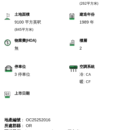
(262平方米)
土地面積
建造年份
9100 平方英呎
1989 年
(845平方米)
物業費(HOA)
樓層
無
2
停車位
空調系統
3 停車位
冷:
CA
暖:
CF
上市日期
地產編號
： OC25252016
所處郡縣
： OR