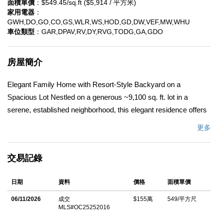
面積單價
：$549.45/sq.ft ($5,914 / 平方米)
家用電器
：
GWH,DO,GO,CO,GS,WLR,WS,HOD,GD,DW,VEF,MW,WHU
車位類型
：GAR,DPAV,RV,DY,RVG,TODG,GA,GDO
房屋簡介
Elegant Family Home with Resort-Style Backyard on a
Spacious Lot Nestled on a generous ~9,100 sq. ft. lot in a
serene, established neighborhood, this elegant residence offers
2800+ sq. ft. of living space across two stories. With 4
更多
bedrooms and 3 bathrooms, it combines space, comfort, and
styleâ€”perfect for relaxed family living and elegant entertaining.
交易記錄
At the heart of the home, a chef-caliber kitchen featuring a
WOLF cooktop and double oven, opens seamlessly to the
日期
資料
價格
面積單價
family room and main living areas, creating an ideal flow for
gatherings and indoor-outdoor living. The primary suite provides
06/11/2026
成交
$155萬
549/平方尺
MLS#OC25252016
a luxurious retreat with double-door entry, dual walk-in closets, a