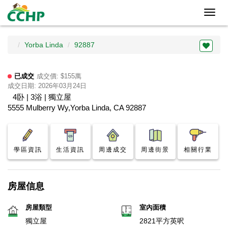
Toggl
navig
Yorba Linda
92887
已成交
成交價: $155萬
成交日期: 2026年03月24日
4卧 | 3浴 | 獨立屋
5555 Mulberry Wy,Yorba Linda, CA 92887
學區資訊
生活資訊
周邊成交
周邊街景
相關行業
房屋信息
房屋類型
室內面積
獨立屋
2821平方英呎