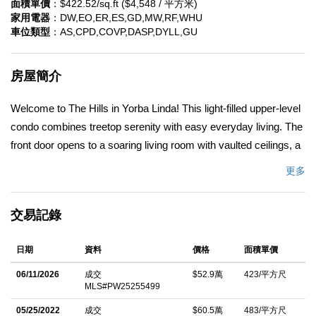
面積單價
：$422.52/sq.ft ($4,548 / 平方米)
家用電器
：DW,EO,ER,ES,GD,MW,RF,WHU
車位類型
：AS,CPD,COVP,DASP,DYLL,GU
房屋簡介
Welcome to The Hills in Yorba Linda! This light-filled upper-level
condo combines treetop serenity with easy everyday living. The
front door opens to a soaring living room with vaulted ceilings, a
fireplace, and a door to a rare wraparound balconyâ€”ideal for
更多
morning coffee and breezy evenings. A defined dining area
bridges the living room and kitchen, where tile flooring, granite
交易記錄
counters, stainless appliances, and a second balcony access
make cooking and entertaining a breeze. The thoughtful layout
日期
資料
價格
面積單價
offers two bedrooms and two baths, including a private primary
suite with vaulted ceilings, a skylight with remote shade, a large
06/11/2026
成交
$52.9萬
423/平方尺
MLS#PW25255499
walk-in closet with upgraded organizer, and an ensuite Â¾ bath.
The exceptionally spacious secondary bedroom sits near a full
05/25/2022
成交
$60.5萬
483/平方尺