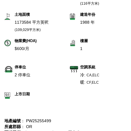
(116平方米)
土地面積
建造年份
1173584 平方英呎
1988 年
(109,029平方米)
物業費(HOA)
樓層
$600/月
1
停車位
空調系統
2 停車位
冷:
CA,ELC
暖:
CF,ELC
上市日期
地產編號
： PW25255499
所處郡縣
： OR