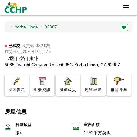
Toggl
navig
Yorba Linda
92887
已成交
成交價: $52.9萬
成交日期: 2026年02月17日
2卧 | 2浴 | 康斗
5065 Twilight Canyon Rd Unit 35G,Yorba Linda, CA 92887
學區資訊
生活資訊
周邊成交
周邊街景
相關行業
房屋信息
房屋類型
室內面積
康斗
1252平方英呎