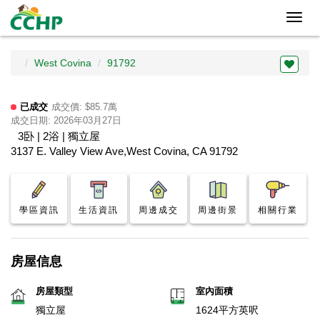
Toggl
navig
West Covina
91792
已成交
成交價: $85.7萬
成交日期: 2026年03月27日
3卧 | 2浴 | 獨立屋
3137 E. Valley View Ave,West Covina, CA 91792
學區資訊
生活資訊
周邊成交
周邊街景
相關行業
房屋信息
房屋類型
室內面積
獨立屋
1624平方英呎