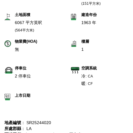
(151平方米)
土地面積
建造年份
6067 平方英呎
1963 年
(564平方米)
物業費(HOA)
樓層
無
1
停車位
空調系統
2 停車位
冷:
CA
暖:
CF
上市日期
地產編號
： SR25244020
所處郡縣
： LA