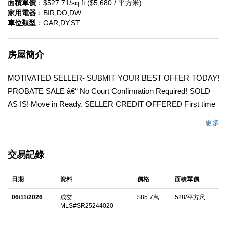
面積單價
：$527.71/sq.ft ($5,680 / 平方米)
家用電器
：BIR,DO,DW
車位類型
：GAR,DY,ST
房屋簡介
MOTIVATED SELLER- SUBMIT YOUR BEST OFFER TODAY!
PROBATE SALE â€“ No Court Confirmation Required! SOLD
AS IS! Move in Ready. SELLER CREDIT OFFERED First time
on the market since 1971! This beautifully remodeled home
更多
offers a warm and inviting atmosphere with a bright, open layout
perfect for modern living. The interior has been tastefully
交易記錄
updated, featuring a stunning upgraded kitchen, stylish modern
bathrooms, new flooring throughout, recessed lighting,
日期
資料
價格
面積單價
generously sized bedrooms and a beautiful fireplace that adds
charm and comfort to the living area. While the interior is move-
06/11/2026
成交
$85.7萬
528/平方尺
MLS#SR25244020
in ready, the exterior offers a fantastic opportunity for
customization. With a spacious 2-car garage and generous front