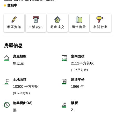
交易中
學區資訊
生活資訊
周邊成交
周邊街景
相關行業
房屋信息
房屋類型
室內面積
獨立屋
2112平方英呎
(196平方米)
土地面積
建造年份
10300 平方英呎
1966 年
(957平方米)
物業費(HOA)
樓層
無
2