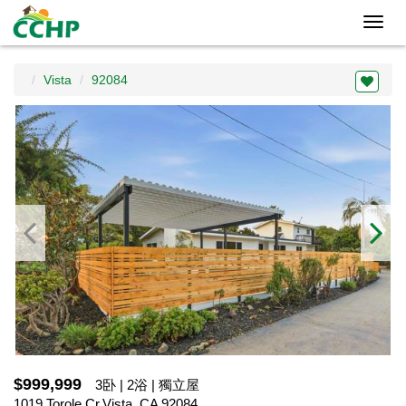
Toggl
navig
Vista
92084
$999,999
3卧 | 2浴 | 獨立屋
1019 Torole Cr,Vista, CA 92084