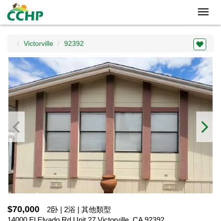
Toggl
navig
Victorville
92392
$70,000
2卧 | 2浴 | 其他類型
14000 El Elvado Rd Unit 27,Victorville, CA 92392