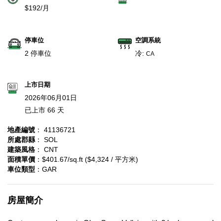
$192/月
停車位
空調系統
2 停車位
冷:
CA
上市日期
2026年06月01日
已上市 66 天
地產編號
： 41136721
所處郡縣
： SOL
建築風格
： CNT
面積單價
：$401.67/sq.ft ($4,324 / 平方米)
車位類型
：GAR
房屋簡介