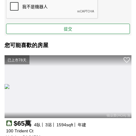
提交
您可能喜歡的房屋
已上市78天
物业费(HOA):無
$65萬
4
臥
3
浴
1594
sqft
年建
100 Trident Ct