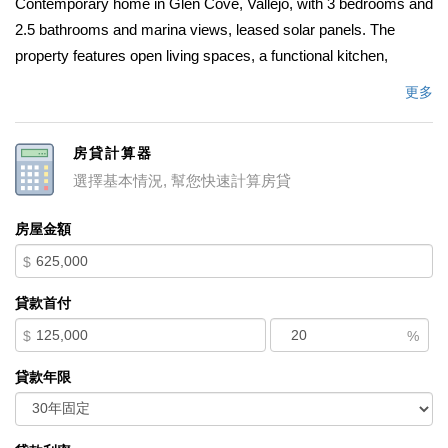
Contemporary home in Glen Cove, Vallejo, with 3 bedrooms and
2.5 bathrooms and marina views, leased solar panels. The
property features open living spaces, a functional kitchen,
primary master bedroom with a private bathroom down stairs.
更多
Roof, flooring, counter and painting is 3 years old, no pool.
upstairs is a jack and Jill bathroom. Conveniently located near
房貸計算器
the San Francisco ferry, I-80, Highways 780 and 37, and local
選擇基本情況, 幫您快速計算房貸
shopping centers. Active HOA (verify dues and regulations).
Ideal for families or professionals seeking comfort and quick
房屋金額
access to transportation and amenities. Showings by
$
appointment only. Information deemed reliable but not
guaranteed; buyers and agents should verify all details, including
貸款首付
taxes, HOA, and property features.
$
%
中文描述
貸款年限