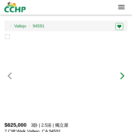
Toggl
navig
Vallejo
94591
$625,000
3卧 | 2.5浴 | 獨立屋
7 Cliff Walk,Vallejo, CA 94591