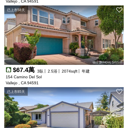
Vallejo , CA 94591
已上市58天
物业费(HOA):$455/月
$67.4萬
3
臥
2.5
浴
2074
sqft
年建
154 Camino Del Sol
Vallejo , CA 94591
已上市85天