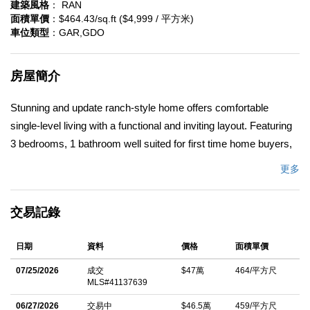
建築風格
： RAN
面積單價
：$464.43/sq.ft ($4,999 / 平方米)
車位類型
：GAR,GDO
房屋簡介
Stunning and update ranch-style home offers comfortable
single-level living with a functional and inviting layout. Featuring
3 bedrooms, 1 bathroom well suited for first time home buyers,
downsizers. Situated on a generous 6,098 sq. ft. lot ideal for
更多
ample outdoor space to enjoy or built an ADU. Close to all
amenities. this home offers convenient commuter access
交易記錄
approximately 3.8 miles from the Vallejo Ferry Terminal and I-80
freeway.
日期
資料
價格
面積單價
中文描述
07/25/2026
成交
$47萬
464/平方尺
MLS#41137639
06/27/2026
交易中
$46.5萬
459/平方尺