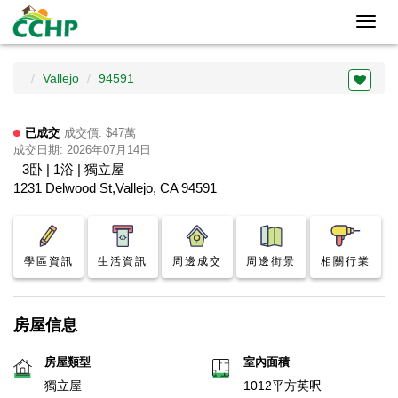
Toggl
navig
Vallejo
94591
已成交
成交價: $47萬
成交日期: 2026年07月14日
3卧 | 1浴 | 獨立屋
1231 Delwood St,Vallejo, CA 94591
學區資訊
生活資訊
周邊成交
周邊街景
相關行業
房屋信息
房屋類型
室內面積
獨立屋
1012平方英呎