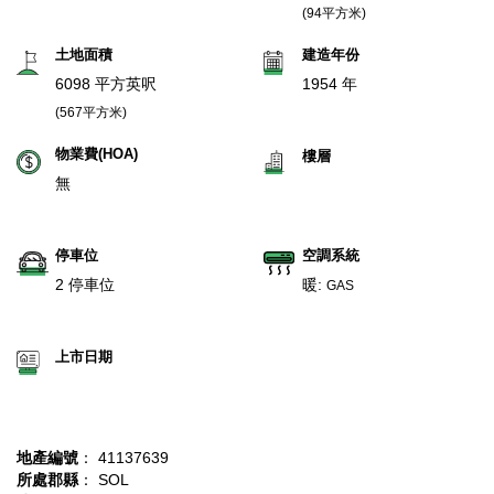
(94平方米)
土地面積
建造年份
6098 平方英呎
1954 年
(567平方米)
物業費(HOA)
樓層
無
停車位
空調系統
2 停車位
暖:
GAS
上市日期
地產編號
： 41137639
所處郡縣
： SOL