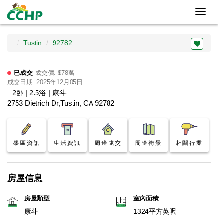
Toggl
navig
Tustin
92782
已成交
成交價: $78萬
成交日期: 2025年12月05日
2卧 | 2.5浴 | 康斗
2753 Dietrich Dr,Tustin, CA 92782
學區資訊
生活資訊
周邊成交
周邊街景
相關行業
房屋信息
房屋類型
室內面積
康斗
1324平方英呎