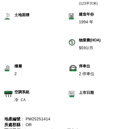
(123平方米)
建造年份
土地面積
1994 年
物業費(HOA)
$591/月
樓層
停車位
2
2 停車位
空調系統
上市日期
冷:
CA
地產編號
： PW25251414
所處郡縣
： OR