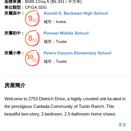
面積單價
：$589.12/sq.ft ($6,341 / 平方米)
車位類型
：CP,GA,SDG
所屬高中：
Arnold O. Beckman High School
城市：
Irvine
所屬初中：
Pioneer Middle School
城市：
Tustin
所屬小學：
Peters Canyon Elementary School
城市：
Tustin
房屋簡介
Welcome to 2753 Dietrich Drive, a highly coveted unit located in
the prestigious Cantada Community of Tustin Ranch. This
beautiful two-story, 2-bedroom, 2.5-bathroom home shows
blended style with comfort. Downstairs features elegant ceramic
更多
tile flooring, while brand new cozy carpet flows throughout the