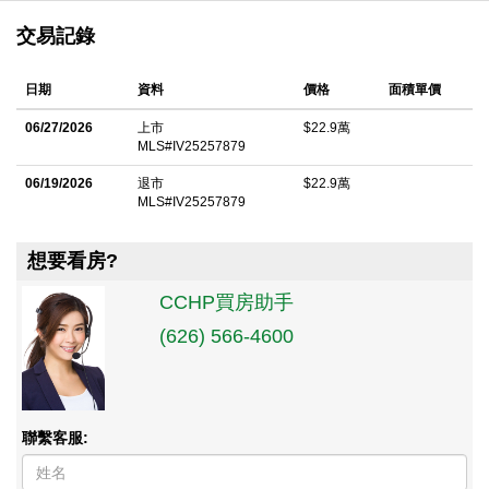
交易記錄
日期
資料
價格
面積單價
06/27/2026
上市
$22.9萬
MLS#IV25257879
06/19/2026
退市
$22.9萬
MLS#IV25257879
想要看房?
CCHP買房助手
(626) 566-4600
聯繫客服: