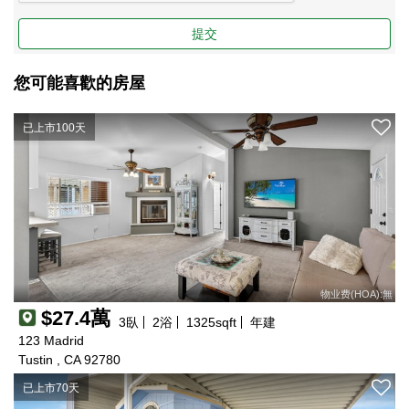
提交
您可能喜歡的房屋
已上市100天
物业费(HOA):無
$27.4萬
3
臥
2
浴
1325
sqft
年建
123 Madrid
Tustin , CA 92780
已上市70天