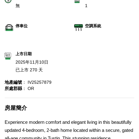
無
1
停車位
空調系統
上市日期
2025年11月10日
已上市 270 天
地產編號
： IV25257879
所處郡縣
： OR
房屋簡介
Experience modern comfort and elegant living in this beautifully
updated 4-bedroom, 2-bath home located within a secure, gated
all-age community in Tustin. This stunning residence