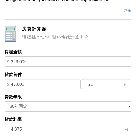
showcases refined details throughout, including crystal lighting
更多
fixtures that add a touch of sophistication and a spacious master
suite featuring dual closets for optimal storage. The home offers
房貸計算器
a private rear storage area and a low-maintenance lifestyle ideal
選擇基本情況, 幫您快速計算房貸
for todayâ€™s busy homeowner. Residents enjoy exclusive
access to community amenities such as a sparkling pool and
房屋金額
gated entryâ€”accessible only to homeowners at night for added
$
peace of mind. Perfectly situated near the Tustin Zoo, The
District, Tustin Marketplace, and Home Depot, with convenient
貸款首付
access to the 5 and 55 freeways. Land lease is $2,189 per
$
%
month. A rare opportunity to own a beautifully appointed home
that combines style, comfort, and convenience in one of
貸款年限
Tustinâ€™s most desirable communities.
中文描述
貸款利率
%