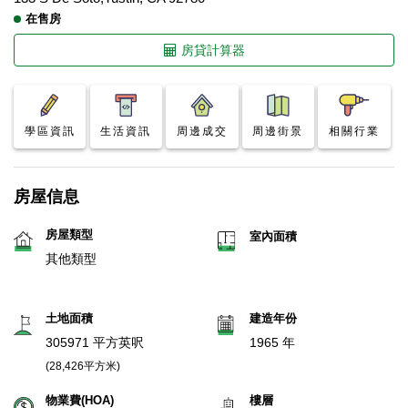
在售房
房貸計算器
學區資訊
生活資訊
周邊成交
周邊街景
相關行業
房屋信息
房屋類型
室內面積
其他類型
土地面積
建造年份
305971 平方英呎
1965 年
(28,426平方米)
物業費(HOA)
樓層