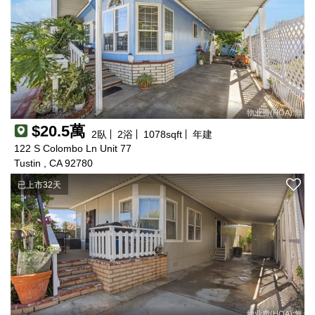
物业费(HOA):無
$20.5萬
2
臥
2
浴
1078
sqft
年建
122 S Colombo Ln Unit 77
Tustin , CA 92780
已上市32天
物业费(HOA):無