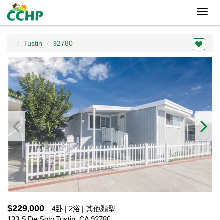
Toggl
navig
Tustin
92780
$229,000
4卧 | 2浴 | 其他類型
133 S De Soto,Tustin, CA 92780