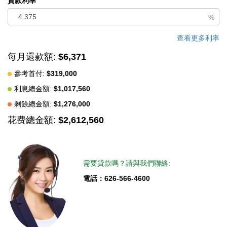
貸款利率
property for the next 10+ years. Located in a prime Tustin
%
neighborhood close to schools, shopping, dining, and freeway
access.
查看更多利率
每月還款額:
$6,371
中文描述
參考首付:
$319,000
利息總金額:
$1,017,560
剩餘總金額:
$1,276,000
花费總金額:
$2,612,560
需要貸款嗎？請與我們聯絡:
電話：626-566-4600