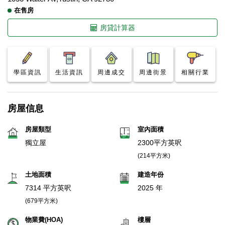
在售房
房貸計算器
學區資訊
生活資訊
周邊成交
周邊街景
相關行業
房屋信息
房屋類型
室內面積
獨立屋
2300平方英呎
(214平方米)
土地面積
建造年份
7314 平方英呎
2025 年
(679平方米)
物業費(HOA)
樓層