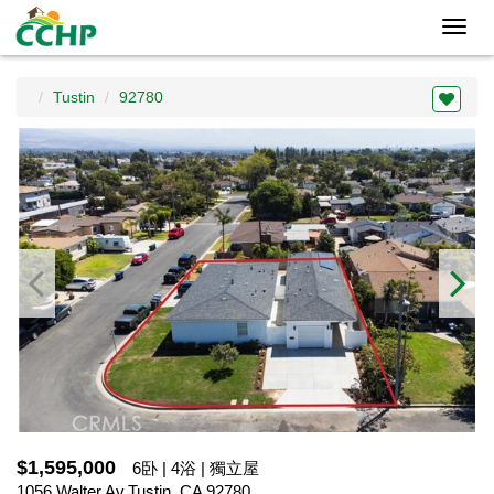
Toggl
navig
Tustin
92780
$1,595,000
6卧 | 4浴 | 獨立屋
1056 Walter Av,Tustin, CA 92780