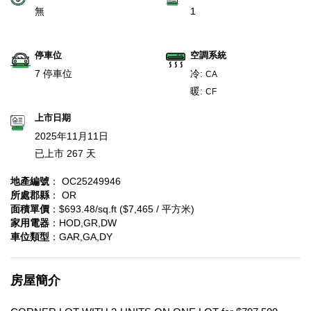
無
1
停車位
空調系統
7 停車位
冷:
CA
暖:
CF
上市日期
2025年11月11日
已上市 267 天
地產編號
： OC25249946
所處郡縣
： OR
面積單價
：$693.48/sq.ft ($7,465 / 平方米)
家用電器
：HOD,GR,DW
車位類型
：GAR,GA,DY
房屋簡介