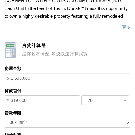
CORNER LOT WITH 2-UNITS ON ONE LOT for $797,500
Each Unit In the heart of Tustin. Donâ€™t miss this opportunity
to own a highly desirable property featuring a fully remodeled
home and a brand-new construction detached single family
更多
home â€” perfect for investors, 1031 exchange buyers, or
owner-occupiers seeking rental income. Unit 1 â€“ BRAND
房貸計算器
NEW Detached Single Family Home (Built in 2025) - Modern 3
選擇基本情況, 幫您快速計算房貸
beds / 2 baths 1,150 SF with a 1-car garage plus 1-car driveway
parking, Central A/C & Heat. Current Rent: $3,850/month. Unit 2
房屋金額
â€“ Fully Remodeled - Spacious 3 beds / 2 baths approx. 1,150
$
SF with 2-car garage & 2 car driveway parking, Central A/C &
Heat. Current Rent $3,890/month. Total Rental Income:
貸款首付
$7,740/month. Separate Water, Gas & Electricity meters â€“
$
%
tenants pay all utilities. Each unit features open-concept layouts,
modern cabinetry, quartz countertops, high-end appliances,
貸款年限
vinyl flooring, Central A/C & Heat, recessed lighting, walk-in
closets, and in-unit washer/dryer hookups. With quality
renovations and new construction, this is a low-maintenance