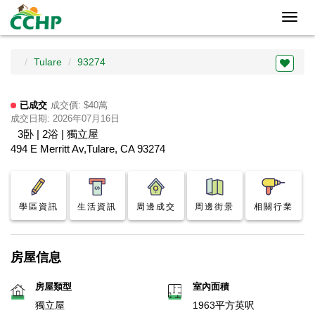
Toggl
navig
Tulare
93274
已成交
成交價: $40萬
成交日期: 2026年07月16日
3卧 | 2浴 | 獨立屋
494 E Merritt Av,Tulare, CA 93274
學區資訊
生活資訊
周邊成交
周邊街景
相關行業
房屋信息
房屋類型
室內面積
獨立屋
1963平方英呎