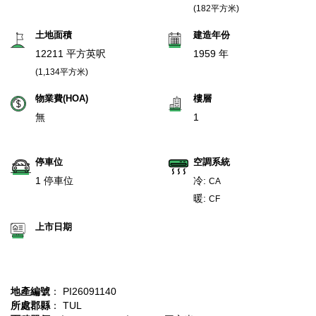
(182平方米)
土地面積
建造年份
12211 平方英呎
1959 年
(1,134平方米)
物業費(HOA)
樓層
無
1
停車位
空調系統
1 停車位
冷:
CA
暖:
CF
上市日期
地產編號
： PI26091140
所處郡縣
： TUL