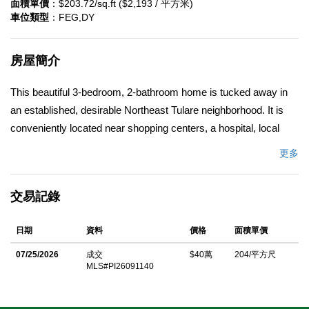
面積單價
：$203.72/sq.ft ($2,193 / 平方米)
車位類型
：FEG,DY
房屋簡介
This beautiful 3-bedroom, 2-bathroom home is tucked away in
an established, desirable Northeast Tulare neighborhood. It is
conveniently located near shopping centers, a hospital, local
restaurants, schools, and grocery stores, making it the perfect
更多
property for a first-time homebuyer or an investor. Key features
include laminate flooring, a fireplace, a living room dining area,
交易記錄
and mother-in-law quarters with a bathroom. The exterior offers
a storage shed, a dollhouse, and a beautiful gated pool.
日期
資料
價格
面積單價
中文描述
07/25/2026
成交
$40萬
204/平方尺
MLS#PI26091140