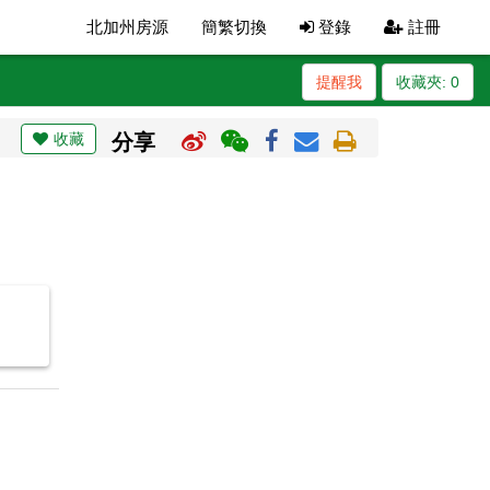
北加州房源
簡繁切換
登錄
註冊
提醒我
收藏夾:
0
收藏
分享