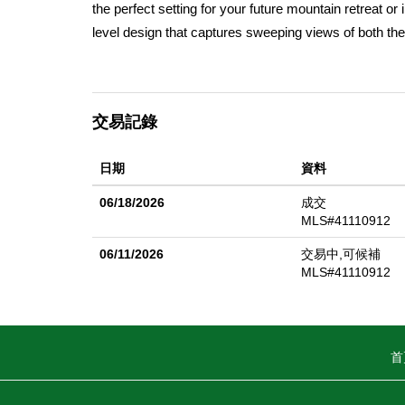
the perfect setting for your future mountain retreat or 
level design that captures sweeping views of both the
the most affordable lot currently on the market in Tru
modern mountain escape, a year-round basecamp for ad
brimming with potential. Secure your piece of Truckee
交易記錄
日期
資料
06/18/2026
成交
MLS#41110912
06/11/2026
交易中,可候補
MLS#41110912
首