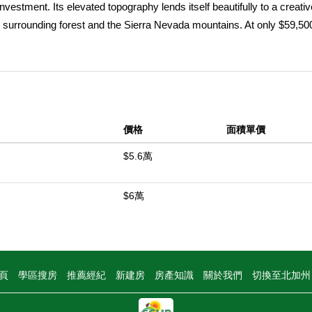
investment. Its elevated topography lends itself beautifully to a creativ
 surrounding forest and the Sierra Nevada mountains. At only $59,500,
ckeeâ€”an ideal entry point into Tahoe real estate. Whether you envisi
venture, or long-term value in a sought-after location, this property
 at an unbeatable price and start building your Tahoe dream today.
中
價格
面積單價
$5.6萬
$6萬
頁
學區搜房
推薦經紀
新建房
房產知識
關於我們
切換至北加