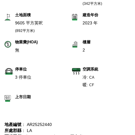
(342平方米)
土地面積
建造年份
9605 平方英呎
2023 年
(892平方米)
物業費(HOA)
樓層
無
2
停車位
空調系統
3 停車位
冷:
CA
暖:
CF
上市日期
地產編號
： AR25252440
所處郡縣
： LA