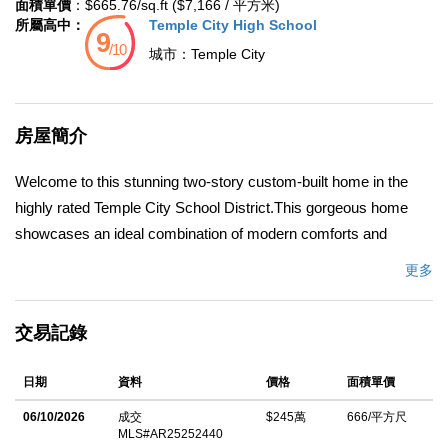
面積單價
：$665.76/sq.ft ($7,166 / 平方米)
所屬高中：
Temple City High School
城市：
Temple City
房屋簡介
Welcome to this stunning two-story custom-built home in the
highly rated Temple City School District.This gorgeous home
showcases an ideal combination of modern comforts and
classic architectural elements, offering a sanctuary of luxury
更多
and tranquility. It features 5bedrooms&5.5 baths with the finest
craftsmanship and highest quality materials.2 suits on the main
交易記錄
floor .Gougeous curb appeal and an excellent open floorplan.The
grand entrance, boasting high ceilings and a stunning curved
日期
資料
價格
面積單價
upward starcase creates an impressive first impression and
lead into the open living room with a custom fireplace that
06/10/2026
成交
$245萬
666/平方尺
MLS#AR25252440
connects to the formal dining room are,a creating an open and