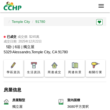
Toggl
navig
Temple City
91780
已成交
成交價: $245萬
成交日期: 2025年12月22日
5卧 | 6浴 | 獨立屋
5329 Alessandro,Temple City, CA 91780
學區資訊
生活資訊
周邊成交
周邊街景
相關行業
房屋信息
房屋類型
室內面積
獨立屋
3680平方英呎