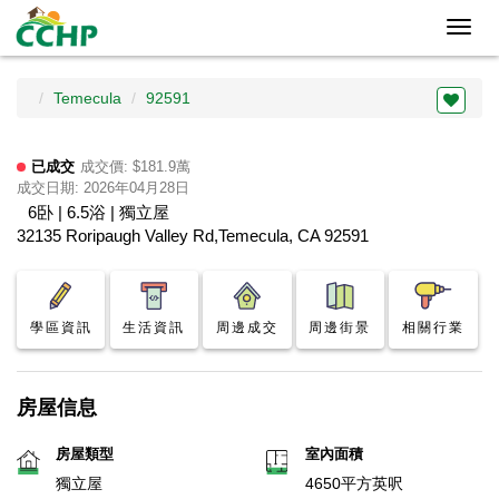
Toggl
navig
Temecula
92591
已成交
成交價: $181.9萬
成交日期: 2026年04月28日
6卧 | 6.5浴 | 獨立屋
32135 Roripaugh Valley Rd,Temecula, CA 92591
學區資訊
生活資訊
周邊成交
周邊街景
相關行業
房屋信息
房屋類型
室內面積
獨立屋
4650平方英呎