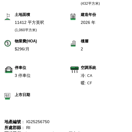
(432平方米)
土地面積
建造年份
11412 平方英呎
2026 年
(1,060平方米)
物業費(HOA)
樓層
$296/月
2
停車位
空調系統
3 停車位
冷:
CA
暖:
CF
上市日期
地產編號
： IG25256750
所處郡縣
： RI