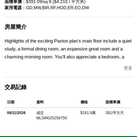
面積單價
：$391.09/sq.ft ($4,210 / 平方米)
家用電器
：GD,MW,BIR,RF,HOD,ER,EO,DW
房屋簡介
Highlights of the exciting Paxton plan's main floor include a quiet
study, a formal dining room, an expansive great room and a
charming morning room. You'll also appreciate a bedroom, a
bathroom, a powder room and a gourmet kitchen offering a
更多
butlerâ€™s pantry, a walk-in pantry and a center island. Select
homes will be built with a covered patio. A versatile loft can be
交易記錄
found upstairs, as can a convenient laundry, two shared
bathrooms and five bedroomsâ€”including a stunning primary
日期
資料
價格
面積單價
suite boasting an immense walk-in closet and a private bath with
a soaking tub and walk-in shower.
06/11/2026
成交
$181.9萬
391/平方尺
MLS#IG25256750
中文描述