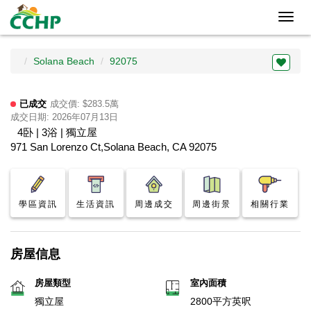
Toggl
navig
Solana Beach
92075
已成交
成交價: $283.5萬
成交日期: 2026年07月13日
4卧 | 3浴 | 獨立屋
971 San Lorenzo Ct,Solana Beach, CA 92075
學區資訊
生活資訊
周邊成交
周邊街景
相關行業
房屋信息
房屋類型
室內面積
獨立屋
2800平方英呎