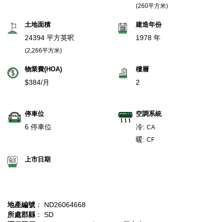
(260平方米)
土地面積
建造年份
24394 平方英呎
1978 年
(2,266平方米)
物業費(HOA)
樓層
$384/月
2
停車位
空調系統
6 停車位
冷:
CA
暖:
CF
上市日期
地產編號
： ND26064668
所處郡縣
： SD