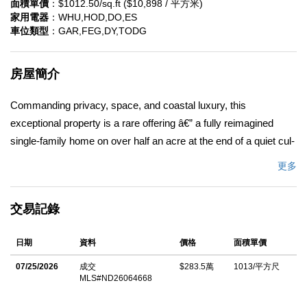
面積單價
：$1012.50/sq.ft ($10,898 / 平方米)
家用電器
：WHU,HOD,DO,ES
車位類型
：GAR,FEG,DY,TODG
房屋簡介
Commanding privacy, space, and coastal luxury, this
exceptional property is a rare offering â€” a fully reimagined
single-family home on over half an acre at the end of a quiet cul-
de-sac, with open space on one side and no neighbors crowding
更多
the lot. 4-bedrooms, 3-bathrooms, a 3-car garage, and a resort-
caliber backyard make this one of the most compelling luxury
交易記錄
properties to hit the Solana Beach market. Thoughtfully
renovated from top to bottom, the home welcomes you through
日期
資料
價格
面積單價
a freshly redesigned exterior with all-new hardscape and lush
landscaping front and back. Inside, new wide plank flooring
07/25/2026
成交
$283.5萬
1013/平方尺
MLS#ND26064668
flows throughout the open-concept main level. The brand-new
kitchen is a coastal luxury showpiece â€” clean, refined, and