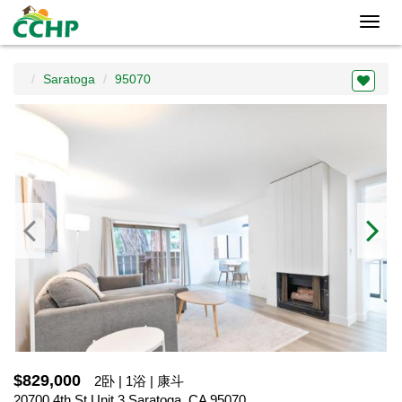
Toggl
navig
Saratoga
95070
$829,000
2卧 | 1浴 | 康斗
20700 4th St Unit 3,Saratoga, CA 95070