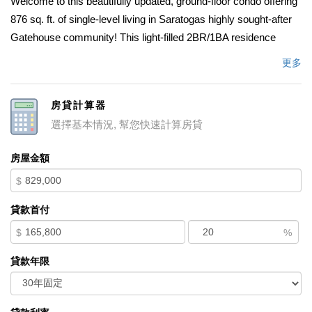
Welcome to this beautifully updated, ground-floor condo offering
876 sq. ft. of single-level living in Saratogas highly sought-after
Gatehouse community! This light-filled 2BR/1BA residence
features an open-concept design, fresh interior paint, a
更多
beautifully renovated bathroom, and modern wide-plank flooring
throughout. The inviting living room is highlighted by a stunning
房貸計算器
new paneled gas fireplace and flows seamlessly into a gourmet
選擇基本情況, 幫您快速計算房貸
kitchen boasting pristine white shaker cabinetry, elegant quartz
countertops, and brand-new stainless steel appliances. Step
房屋金額
outside through sliding glass doors to an expansive, private
$
wooden deck enveloped by majestic redwoodsa perfect, tranquil
outdoor oasis. Enjoy resort-style living with secure gated
貸款首付
access, a sparkling pool, hot tub, clubhouse, game room, and
$
%
lush landscaped greenbelts with scenic water features. Located
in a prime Bay Area setting, you are just a short stroll to vibrant
貸款年限
downtown Saratogas fine dining, boutique shopping, and the
serene trails of Wildwood Park. Zoned for top-tier, award-winning
Saratoga Schools, this move-in-ready home offers the ultimate