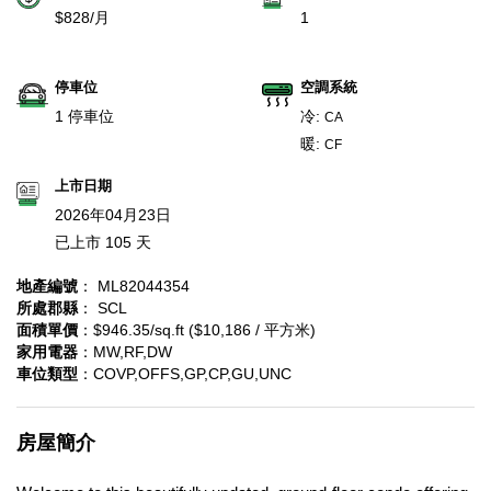
$828/月
1
停車位
空調系統
1 停車位
冷:
CA
暖:
CF
上市日期
2026年04月23日
已上市 105 天
地產編號
： ML82044354
所處郡縣
： SCL
面積單價
：$946.35/sq.ft ($10,186 / 平方米)
家用電器
：MW,RF,DW
車位類型
：COVP,OFFS,GP,CP,GU,UNC
房屋簡介