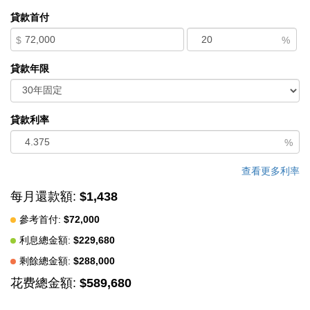
provides the ideal canvas in an unbeatable setting.
貸款首付
中文描述
$
%
貸款年限
貸款利率
%
查看更多利率
每月還款額:
$1,438
參考首付:
$72,000
利息總金額:
$229,680
剩餘總金額:
$288,000
花费總金額:
$589,680