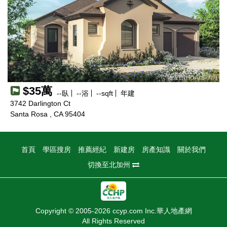
物业费(HOA):$77/月
$35萬
--
臥
--
浴
--
sqft
年建
3742 Darlington Ct
Santa Rosa , CA 95404
首頁
學區搜房
推薦經紀
新建房
房產知識
關於我們
切換至北加州
Copyright © 2005-2026 ccyp.com Inc.華人地產網
All Rights Reserved