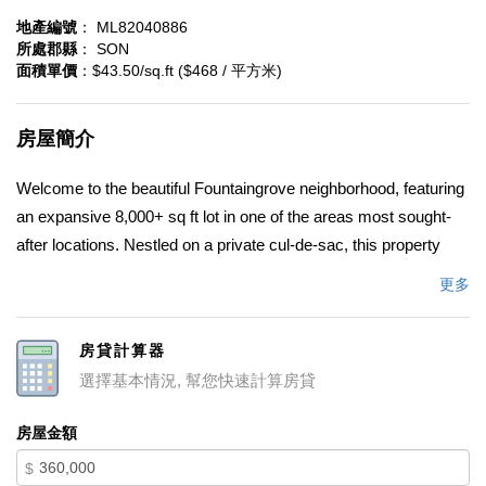
地產編號
： ML82040886
所處郡縣
： SON
面積單價
：$43.50/sq.ft ($468 / 平方米)
房屋簡介
Welcome to the beautiful Fountaingrove neighborhood, featuring
an expansive 8,000+ sq ft lot in one of the areas most sought-
after locations. Nestled on a private cul-de-sac, this property
offers breathtaking city views and exceptional privacy, backing
更多
directly to Rincon Ridge Park and Park Hill Open Space. This is
a rare opportunity to build your dream homea stunning 3,590 sq
房貸計算器
ft architectural masterpiece designed with 4 bedrooms, 4
選擇基本情況, 幫您快速計算房貸
bathrooms, and a spacious 2-car garage. Enjoy the perfect
blend of tranquility and convenience, with close proximity to the
房屋金額
prestigious Fountaingrove Golf and Athletic Club. Whether youre
$
envisioning a modern retreat or a timeless estate, this lot