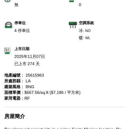
無
0
停車位
空調系統
4 停車位
冷:
NO
暖:
WL
上市日期
2025年11月07日
已上市 274 天
地產編號
： 25615963
所處郡縣
： LA
建築風格
： BNG
面積單價
：$667.56/sq.ft ($7,186 / 平方米)
家用電器
：RF
房屋簡介