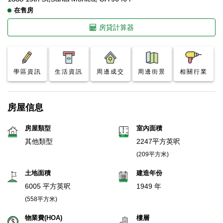
在售房
房貸計算器
學區資訊
生活資訊
周邊成交
周邊街景
相關行業
房屋信息
房屋類型
室內面積
其他類型
2247平方英呎
(209平方米)
土地面積
建造年份
6005 平方英呎
1949 年
(558平方米)
物業費(HOA)
樓層