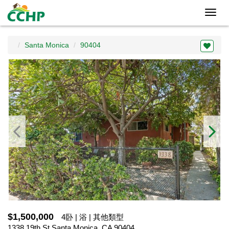
Toggl
navig
Santa Monica
90404
$1,500,000
4卧 | 浴 | 其他類型
1338 19th St,Santa Monica, CA 90404