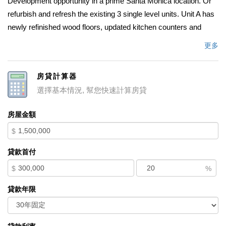
Development opportunity in a prime Santa Monica location. Or
refurbish and refresh the existing 3 single level units. Unit A has
newly refinished wood floors, updated kitchen counters and
flooring. Long term tenants in Units A and B, registered under
更多
Santa Monica rent control. Unit C, the 2 bedroom unit, is
currently owner occupied with 2nd bedroom and kitchen opened
房貸計算器
into a great room. This unit to be delivered vacant. Community
選擇基本情況, 幫您快速計算房貸
laundry and electric car charger in one garage bay.
中文描述
房屋金額
$
貸款首付
$
%
貸款年限